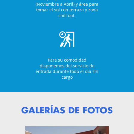
(Noviembre a Abril) y área para
tomar el sol con terraza y zona
chill out.
Para su comodidad
disponemos del servicio de
entrada durante todo el día sin
cargo
GALERÍAS DE FOTOS